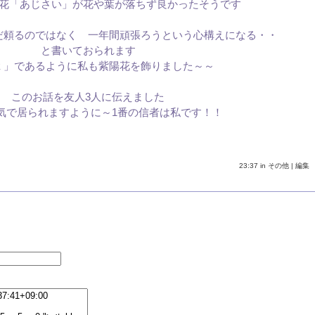
花「あじさい」が花や葉が落ちず良かったそうです
だ頼るのではなく 一年間頑張ろうという心構えになる・・
と書いておられます
ｋ」であるように私も紫陽花を飾りました～～
このお話を友人3人に伝えました
気で居られますように～1番の信者は私です！！
23:37 in
その他
|
編集