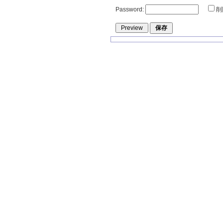
Password:
削