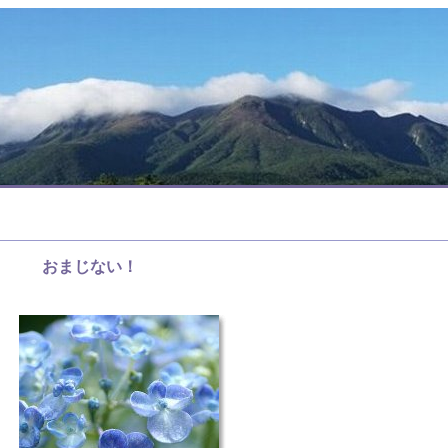
おまじない！