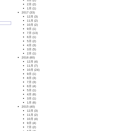
3月
(2)
2月
(2)
1月
(1)
2017
(33)
12月
(3)
11月
(2)
10月
(2)
9月
(1)
7月
(13)
6月
(1)
5月
(2)
4月
(3)
3月
(5)
2月
(1)
2016
(60)
12月
(4)
11月
(7)
10月
(24)
9月
(1)
8月
(3)
7月
(3)
6月
(4)
5月
(1)
4月
(6)
3月
(1)
1月
(6)
2015
(40)
12月
(3)
11月
(2)
10月
(4)
9月
(4)
7月
(2)