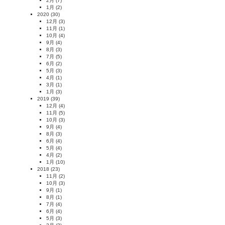
2月
(7)
1月
(2)
2020
(30)
12月
(3)
11月
(1)
10月
(4)
9月
(4)
8月
(3)
7月
(5)
6月
(2)
5月
(3)
4月
(1)
3月
(1)
1月
(3)
2019
(39)
12月
(4)
11月
(5)
10月
(3)
9月
(4)
8月
(3)
6月
(4)
5月
(4)
4月
(2)
1月
(10)
2018
(23)
11月
(2)
10月
(3)
9月
(1)
8月
(1)
7月
(4)
6月
(4)
5月
(3)