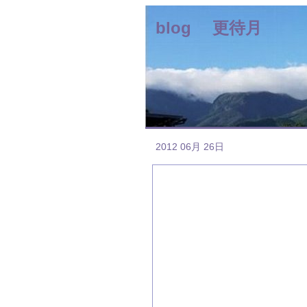
blog 更待月
2012 06月 26日