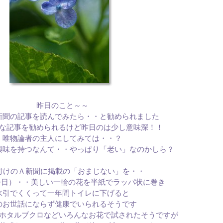
昨日のこと～～
新聞の記事を読んでみたら・・と勧められました
な記事を勧められるけど昨日のは少し意味深！！
唯物論者の主人にしてみては・・？
興味を持つなんて・・やっぱり「老い」なのかしら？
日付けのＡ新聞に掲載の「おまじない」を・・
（今日）・・美しい一輪の花を半紙でラッパ状に巻き
水引でくくって一年間トイレに下げると
のお世話にならず健康でいられるそうです
ホタルブクロなどいろんなお花で試されたそうですが