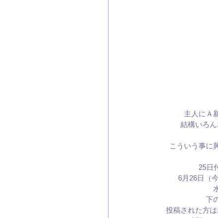
主人にＡ
結構いろん
こういう事に
25
6月26日
下
投稿された方は