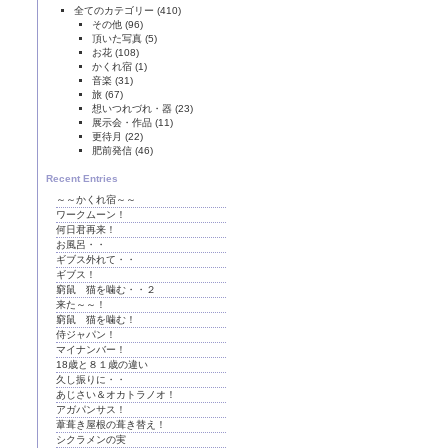
全てのカテゴリー
(410)
その他
(96)
頂いた写真
(5)
お花
(108)
かくれ宿
(1)
音楽
(31)
旅
(67)
想いつれづれ・器
(23)
展示会・作品
(11)
更待月
(22)
肥前発信
(46)
Recent Entries
～～かくれ宿～～
ワークムーン！
何日君再来！
お風呂・・
ギブス外れて・・
ギブス！
窮鼠 猫を噛む・・２
来た～～！
窮鼠 猫を噛む！
侍ジャパン！
マイナンバー！
18歳と８１歳の違い
久し振りに・・
あじさい＆オカトラノオ！
アガパンサス！
葦葺き屋根の葺き替え！
シクラメンの実