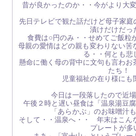
昔が良かったのか・・今がより大
先日テレビで観た話だけど母子家庭
漬けだけだっ
食費は○円のみ・・せめてご飯粒
母親の愛情はどの親も変わりない筈
る・・何とも悲
懸命に働く母の背中に文句も言わお
たち！
児童福祉の在り様にも
今日は一段落したので近
午後２時と遅い昼食は「温泉湯豆
「あらかぶ」のお味噌汁
そして・・温泉へ・・ 年末はこん
プレートが多