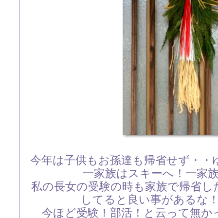
今年は子供もお孫達も帰省せず・・
一家族はスキーへ！一家
私の長女の受験の時も家族で帰省し
してると良い事があるな
今ほど受験！部活！と云って無か