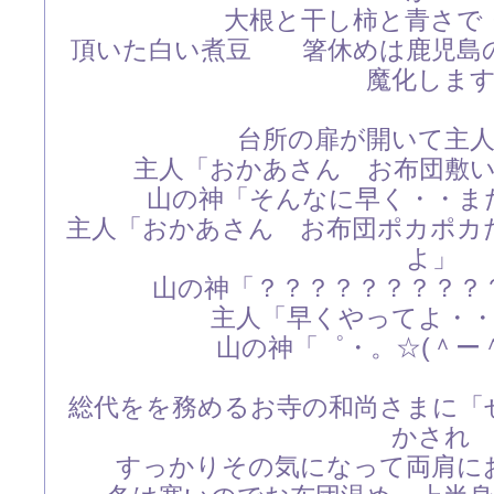
大根と干し柿と青さで
頂いた白い煮豆 箸休めは鹿児島
魔化しま
台所の扉が開いて主
主人「おかあさん お布団敷
山の神「そんなに早く・・ま
主人「おかあさん お布団ポカポカ
よ」
山の神「？？？？？？？？？
主人「早くやってよ・
山の神「゜・。☆(＾ー＾
総代をを務めるお寺の和尚さまに「
かされ
すっかりその気になって両肩に