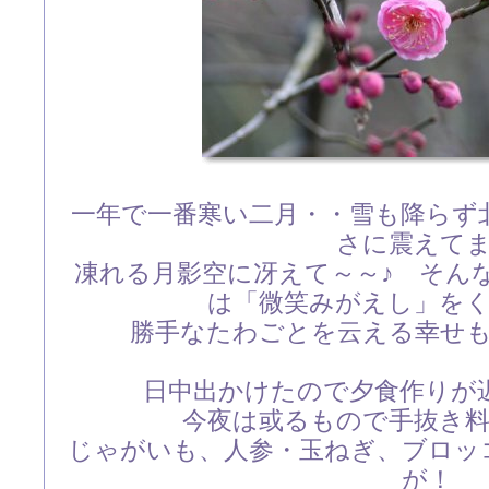
一年で一番寒い二月・・雪も降らず
さに震えて
凍れる月影空に冴えて～～♪ そん
は「微笑みがえし」を
勝手なたわごとを云える幸せ
日中出かけたので夕食作りが
今夜は或るもので手抜き
じゃがいも、人参・玉ねぎ、ブロッ
が！