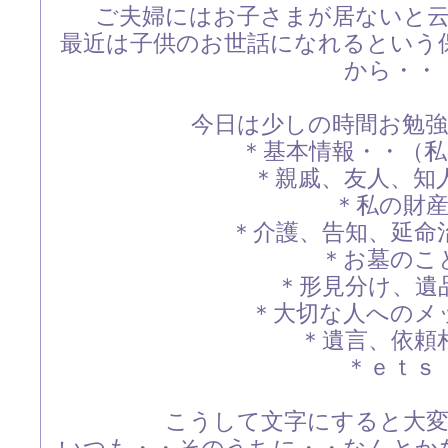
ご夫婦にはお子さまが居ないと
最近は子供のお世話になれるという
から・・
今日は少しの時間お勉
＊基本情報・・（
＊親戚、友人、知
＊私の財
＊介護、告知、延命
＊お墓のこ
＊形見分け、遺
＊大切な人へのメ
＊遺言、依頼
＊ｅｔｓ
こうして文字にすると大