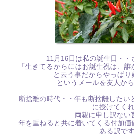
11月16日は私の誕生日・
「生きてるからにはお誕生祝は、誰
と云う事だからやっぱり
というメールを友人か
断捨離の時代・・年も断捨離したい
に授けてく
両親に申し訳ない
年を重ねると共に着いてくる付加価
ある訳で