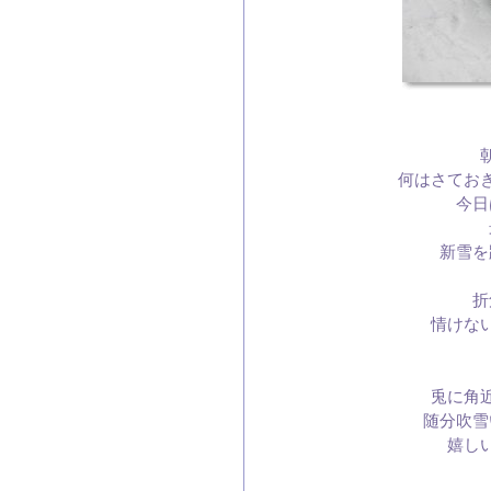
何はさてお
今日
新雪を
折
情けな
兎に角
随分吹雪
嬉し