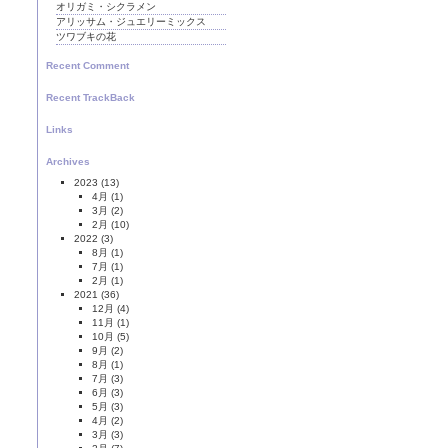
オリガミ・シクラメン
アリッサム・ジュエリーミックス
ツワブキの花
Recent Comment
Recent TrackBack
Links
Archives
2023
(13)
4月
(1)
3月
(2)
2月
(10)
2022
(3)
8月
(1)
7月
(1)
2月
(1)
2021
(36)
12月
(4)
11月
(1)
10月
(5)
9月
(2)
8月
(1)
7月
(3)
6月
(3)
5月
(3)
4月
(2)
3月
(3)