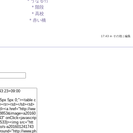
＊うなる竹
＊階段
＊高校
＊赤い橋
17:43 in
その他
|
編集