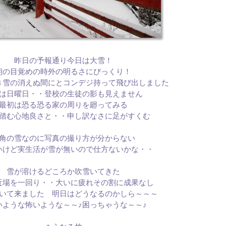
昨日の予報通り今日は大雪！
朝の目覚めの時外の明るさにびっくり！
き雪の消えぬ間にとコンデジ持って飛び出しました
は日曜日・・登校の生徒の影も見えません
最初は恐る恐る家の周りを廻ってみる
踏む心地良さと・・申し訳なさに足がすくむ
角の雪なのに写真の撮り方が分からない
いけど実生活が雪が無いので仕方ないかな・・
雪が溶けるどころか吹雪いてきた
近場を一回り・・大いに疲れその割に成果なし
いて来ました 明日はどうなるのかしら～～～
いような怖いような～～♪困っちゃうな～～♪