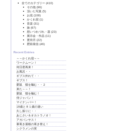
全てのカテゴリー
(410)
その他
(96)
頂いた写真
(5)
お花
(108)
かくれ宿
(1)
音楽
(31)
旅
(67)
想いつれづれ・器
(23)
展示会・作品
(11)
更待月
(22)
肥前発信
(46)
Recent Entries
～～かくれ宿～～
ワークムーン！
何日君再来！
お風呂・・
ギブス外れて・・
ギブス！
窮鼠 猫を噛む・・２
来た～～！
窮鼠 猫を噛む！
侍ジャパン！
マイナンバー！
18歳と８１歳の違い
久し振りに・・
あじさい＆オカトラノオ！
アガパンサス！
葦葺き屋根の葺き替え！
シクラメンの実