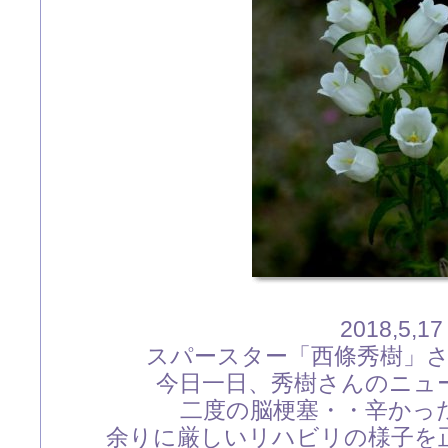
2018,5,17
スパースター「西條秀樹」
今日一日、秀樹さんのニュ
二度の脳梗塞・・辛かっ
余りに厳しいリハビリの様子を