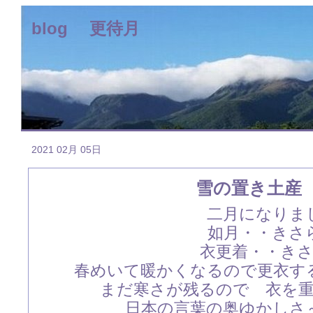
blog 更待月
2021 02月 05日
雪の置き土産
二月になりま
如月・・きさ
衣更着・・き
春めいて暖かくなるので更衣す
まだ寒さが残るので 衣を
日本の言葉の奥ゆかしさ