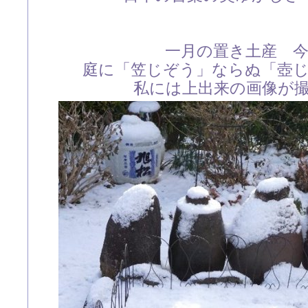
一月の置き土産 
庭に「笠じぞう」ならぬ「壺
私には上出来の画像が撮れ