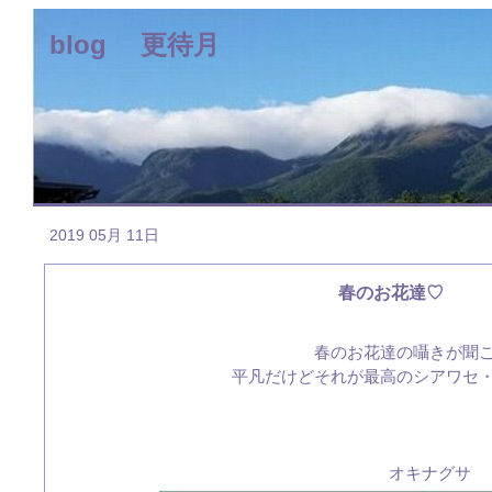
blog 更待月
2019 05月 11日
春のお花達♡
春のお花達の囁きが聞
平凡だけどそれが最高のシアワセ
オキナグサ