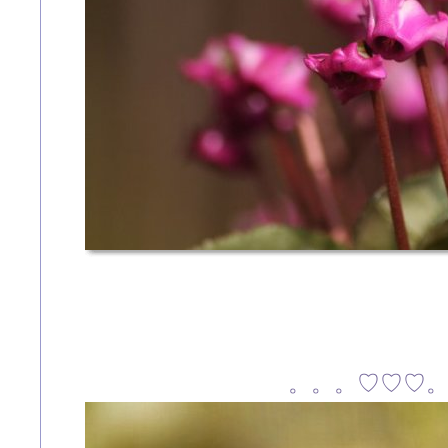
。。。♡♡♡