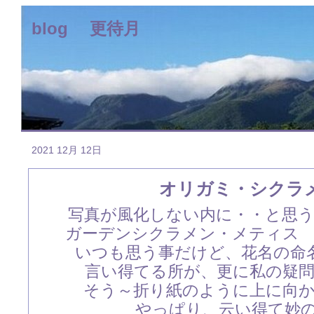
blog 更待月
2021 12月 12日
オリガミ・シクラ
写真が風化しない内に・・と思
ガーデンシクラメン・メティス
いつも思う事だけど、花名の命
言い得てる所が、更に私の疑
そう～折り紙のように上に向
やっぱり、云い得て妙のお