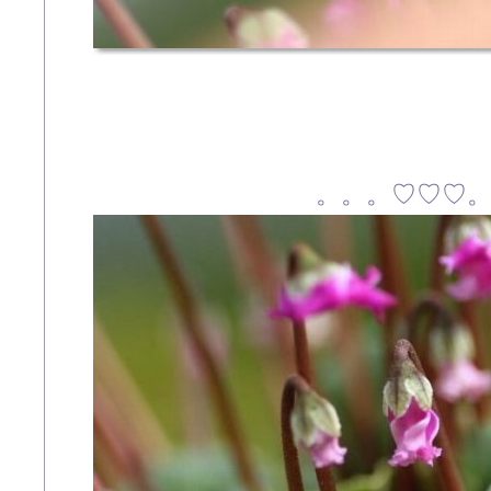
。。。♡♡♡