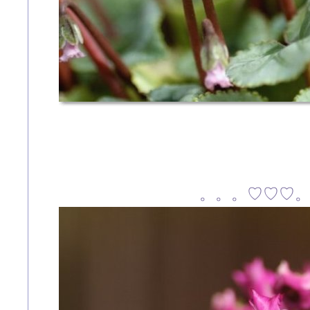
。。。♡♡♡