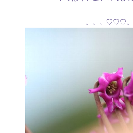
。。。♡♡♡