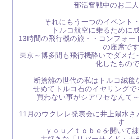
部活奮戦中のお二
それにもう一つのイベント
トルコ航空に乗るために
13時間の飛行機の旅・・コンフォ
の座席で
東京～博多間も飛行機酔いでダメだ
化したもの
断捨離の世代の私はトルコ絨毯
せめてトルコ石のイヤリングで
買わない事がシアワセなんて
11月のウクレレ発表会に井上陽水さ
す
ｙｏｕ／ｔｏｂｅを開いて