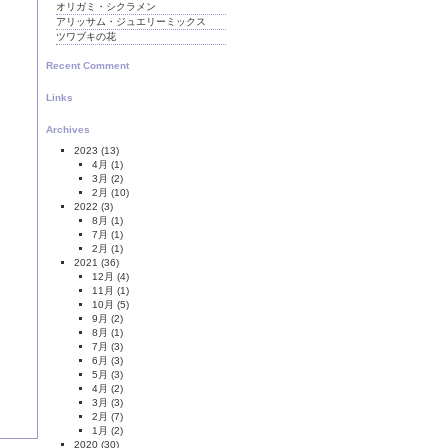
オリガミ・シクラメン
アリッサム・ジュエリーミックス
ツワブキの花
Recent Comment
」
Links
Archives
2023
(13)
4月
(1)
3月
(2)
2月
(10)
2022
(3)
8月
(1)
7月
(1)
2月
(1)
2021
(36)
12月
(4)
11月
(1)
10月
(5)
9月
(2)
8月
(1)
7月
(3)
6月
(3)
5月
(3)
4月
(2)
3月
(3)
2月
(7)
1月
(2)
2020
(30)