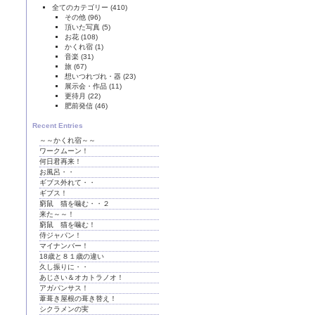
全てのカテゴリー
(410)
その他
(96)
頂いた写真
(5)
お花
(108)
かくれ宿
(1)
音楽
(31)
旅
(67)
想いつれづれ・器
(23)
展示会・作品
(11)
更待月
(22)
肥前発信
(46)
Recent Entries
～～かくれ宿～～
ワークムーン！
何日君再来！
お風呂・・
ギブス外れて・・
ギブス！
窮鼠 猫を噛む・・２
来た～～！
窮鼠 猫を噛む！
侍ジャパン！
マイナンバー！
18歳と８１歳の違い
久し振りに・・
あじさい＆オカトラノオ！
アガパンサス！
葦葺き屋根の葺き替え！
シクラメンの実