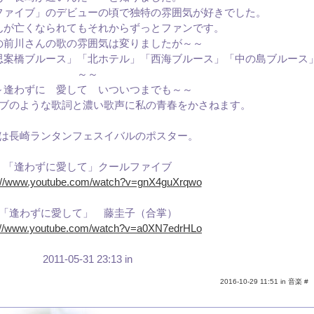
ファイブ」のデビューの頃で独特の雰囲気が好きでした。
んが亡くなられてもそれからずっとファンです。
の前川さんの歌の雰囲気は変りましたが～～
思案橋ブルース」「北ホテル」「西海ブルース」「中の島ブルース
～～
～逢わずに 愛して いついつまでも～～
ブのような歌詞と濃い歌声に私の青春をかさねます。
は長崎ランタンフェスイバルのポスター。
「逢わずに愛して」クールファイブ
s://www.youtube.com/watch?v=gnX4guXrqwo
「逢わずに愛して」 藤圭子（合掌）
://www.youtube.com/watch?v=a0XN7edrHLo
2011-05-31 23:13 in
2016-10-29 11:51 in
音楽
#