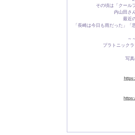
その頃は「クール
内山田さ
最近
「長崎は今日も雨だった」「
～
プラトニックラ
写真
http
https