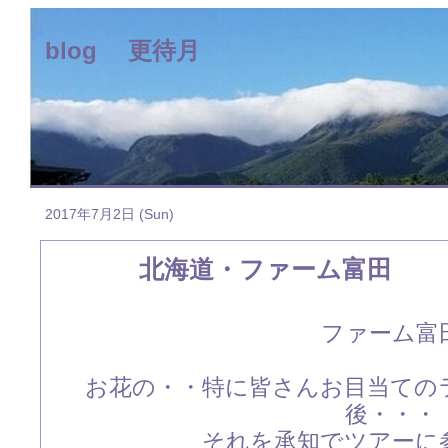
blog 更待月
2017年7月2日 (Sun)
北海道・ファーム富田 
ファーム富
お花の・・特に皆さんお目当ての
後・・・
それを承知でツアーに