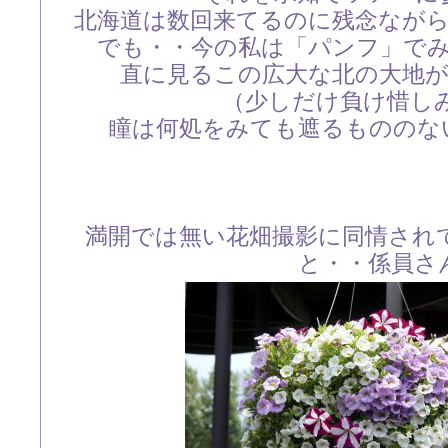
北海道は数回来てるのに残念なが
でも・・今の私は「パンフ」で
直に見るこの広大な北の大地
（少しだけ負け惜しみ(^
瞳は何処をみても遮るもののな
満開では無い花畑撮影に同情され
と・・係員さ