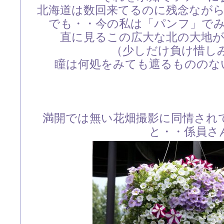
北海道は数回来てるのに残念なが
でも・・今の私は「パンフ」で
直に見るこの広大な北の大地
（少しだけ負け惜しみ(^
瞳は何処をみても遮るもののな
満開では無い花畑撮影に同情され
と・・係員さ