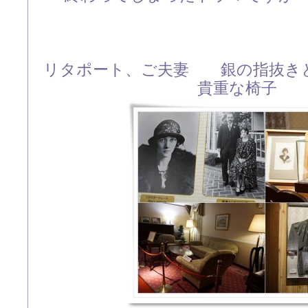
リタポート、ご夫妻 銀の指抜き
貴重な椅子 