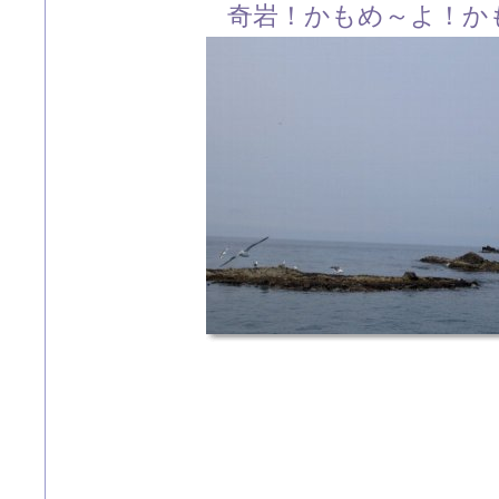
奇岩！かもめ～よ！か