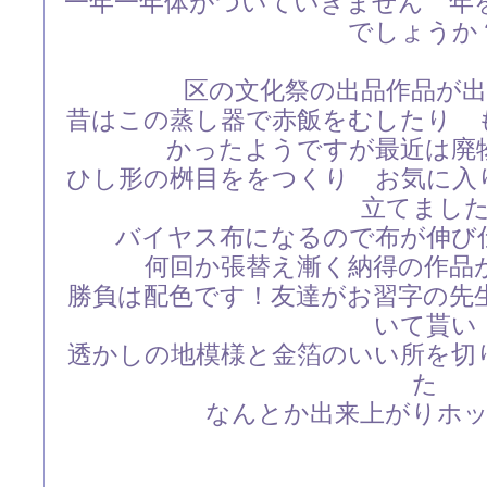
一年一年体がついていきません 年
でしょうか
区の文化祭の出品作品が
昔はこの蒸し器で赤飯をむしたり 
かったようですが最近は廃
ひし形の桝目ををつくり お気に入
立てまし
バイヤス布になるので布が伸び
何回か張替え漸く納得の作品
勝負は配色です！友達がお習字の先
いて貰い
透かしの地模様と金箔のいい所を切
た
なんとか出来上がりホ