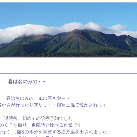
春は名のみの～～
春は名のみの 風の寒さや～～
暖かさが行ったり来たり・・四寒三温で泣かされます
退院後、初めての診療予約でした
のＣＴを撮り、退院時と比べる作業です
化なく、脳内の水分を調整する漢方薬を出されました