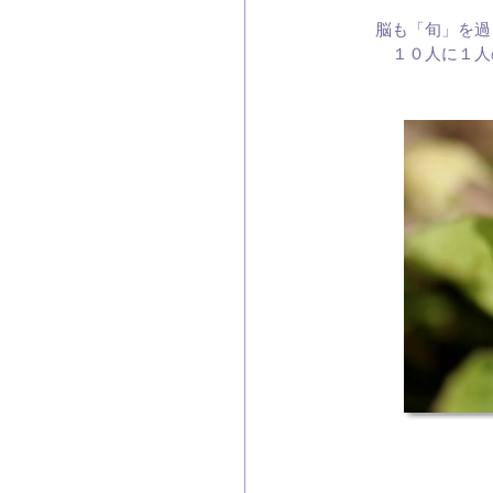
脳も「旬」を過
１０人に１人