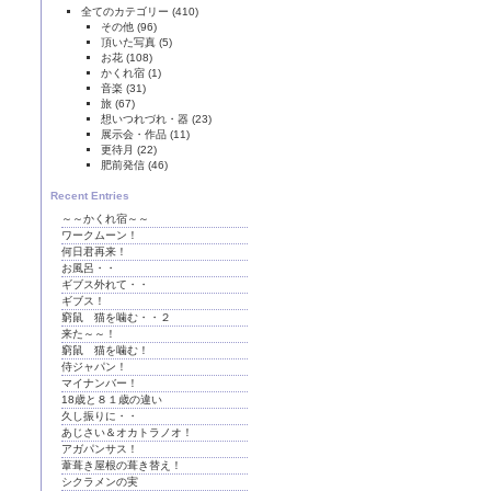
全てのカテゴリー
(410)
その他
(96)
頂いた写真
(5)
お花
(108)
かくれ宿
(1)
音楽
(31)
旅
(67)
想いつれづれ・器
(23)
展示会・作品
(11)
更待月
(22)
肥前発信
(46)
Recent Entries
～～かくれ宿～～
ワークムーン！
何日君再来！
お風呂・・
ギブス外れて・・
ギブス！
窮鼠 猫を噛む・・２
来た～～！
窮鼠 猫を噛む！
侍ジャパン！
マイナンバー！
18歳と８１歳の違い
久し振りに・・
あじさい＆オカトラノオ！
アガパンサス！
葦葺き屋根の葺き替え！
シクラメンの実