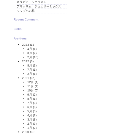
オリガミ・シクラメン
アリッサム・ジュエリーミックス
ツワブキの花
Recent Comment
Links
Archives
2023
(13)
4月
(1)
3月
(2)
2月
(10)
2022
(3)
8月
(1)
7月
(1)
2月
(1)
2021
(36)
12月
(4)
11月
(1)
10月
(5)
9月
(2)
8月
(1)
7月
(3)
6月
(3)
5月
(3)
4月
(2)
3月
(3)
2月
(7)
1月
(2)
2020
(30)