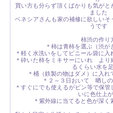
買い方も分らず頂くばかりも気がと
ました
ベネシアさんも家の補修に欲しいそ
うです
柿渋の作り
＊柿は青柿を選ぶ（渋が
＊軽く水洗いをしてビニール袋に入
＊砕いた柿をミキサーにいれ より
るくらい水を
＊桶（鉄製の物はダメ）に入れ
＊２～３日おいて 晒し
＊すぐにでも使えるがビン等で保管
いに色仕上
＊紫外線に当てると色が深く