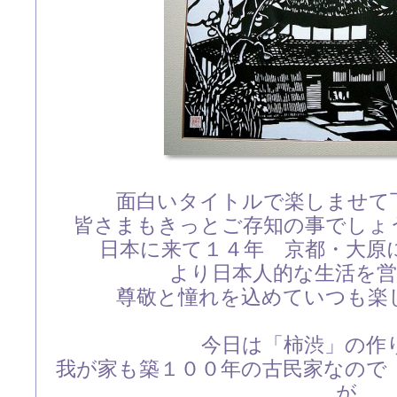
面白いタイトルで楽しませて
皆さまもきっとご存知の事でしょ
日本に来て１４年 京都・大
より日本人的な生活を
尊敬と憧れを込めていつも楽
今日は「柿渋」の作
我が家も築１００年の古民家なので
が