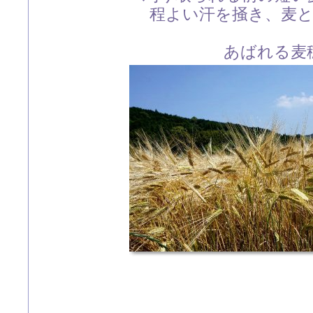
程よい汗を掻き、麦
あばれる麦