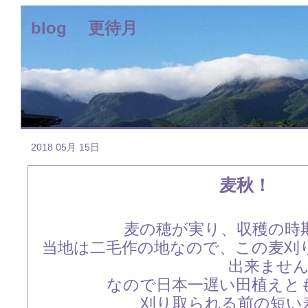
blog 更待月
2018 05月 15日
麦秋！
麦の穂が実り、収穫の時
当地は二毛作の地なので、この麦刈
出来ませ
なので日本一遅い田植えと
刈り取られる前の短い