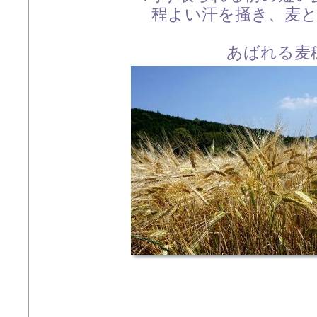
程よい汗を掻き、麦
あばれる麦