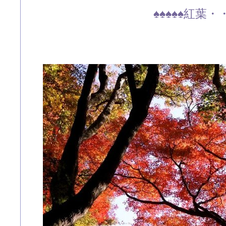
♠♠♠♠♠紅葉・