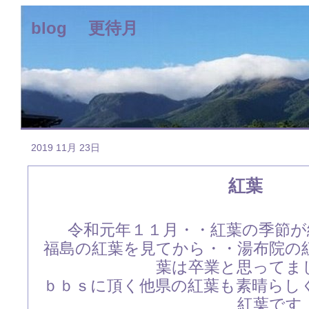
blog 更待月
2019 11月 23日
紅葉
令和元年１１月・・紅葉の季節
福島の紅葉を見てから・・湯布院の
葉は卒業と思ってま
ｂｂｓに頂く他県の紅葉も素晴らし
紅葉です