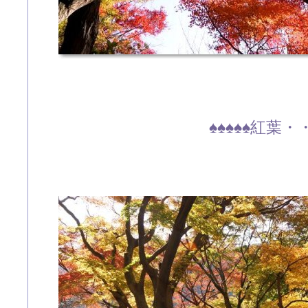
♠♠♠♠♠紅葉・