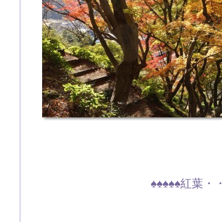
♠♠♠♠♠紅葉・