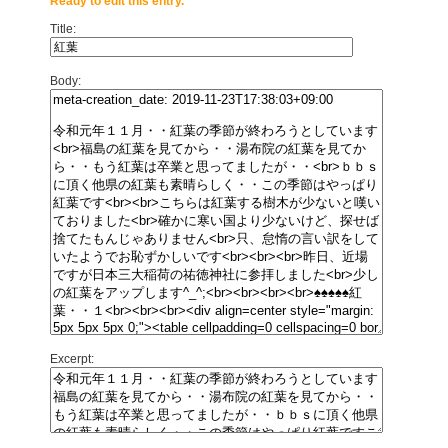
Ready to edit this entry.
Title:
Body:
Excerpt: