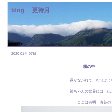
blog 更待月
2020 01月 07日
霧の中
霧がながれて むせぶよ
裕ちゃんの世界には ほ
ここは有明 海苔の