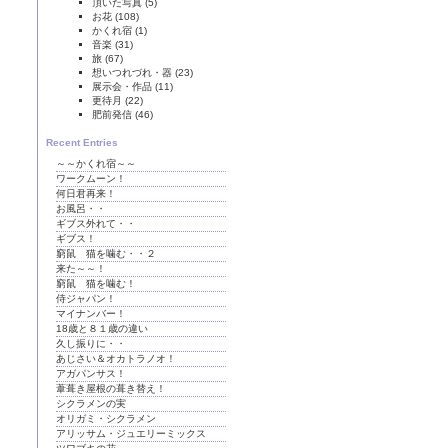
頂いた写真
(5)
お花
(108)
かくれ宿
(1)
音楽
(31)
旅
(67)
想いつれづれ・器
(23)
展示会・作品
(11)
更待月
(22)
肥前発信
(46)
Recent Entries
～～かくれ宿～～
ワークムーン！
何日君再来！
お風呂・・
ギブス外れて・・
ギブス！
窮鼠 猫を噛む・・２
来た～～！
窮鼠 猫を噛む！
侍ジャパン！
マイナンバー！
18歳と８１歳の違い
久し振りに・・
あじさい＆オカトラノオ！
アガパンサス！
葦葺き屋根の葺き替え！
シクラメンの実
オリガミ・シクラメン
アリッサム・ジュエリーミックス