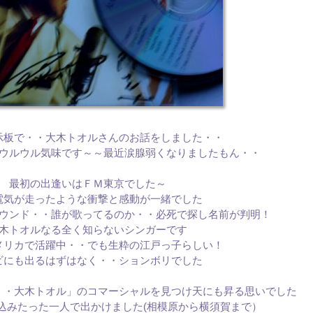
示板で・・大木トオルさんのお話をしました・・
ウルウル気味です～～最近涙腺弱くなりましたもん・・
最初の出逢いはＦＭ東京でした～
電気が走ったような衝撃と感動が一緒でした
ウンド・・誰が歌ってるのか・・必死で探し名前が判明！
木トオルなる全く知らないシンガーです
メリカで活躍中・・でも生粋の江戸っ子らしい！
ビにも出るはずはなく・・ションボリでした
・・大木トオル」のコマーシャルを見つけ天にも昇る思いでした
込みたった一人で出かけました(相模原から横須賀まで）