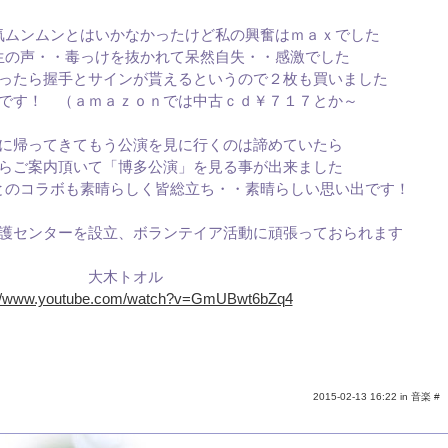
気ムンムンとはいかなかったけど私の興奮はｍａｘでした
生の声・・毒っけを抜かれて呆然自失・・感激でした
ったら握手とサインが貰えるというので２枚も買いました
です！ （ａｍａｚｏｎでは中古ｃｄ￥７１７とか～
に帰ってきてもう公演を見に行くのは諦めていたら
らご案内頂いて「博多公演」を見る事が出来ました
とのコラボも素晴らしく皆総立ち・・素晴らしい思い出です！
護センターを設立、ボランテイア活動に頑張っておられます
大木トオル
://www.youtube.com/watch?v=GmUBwt6bZq4
2015-02-13 16:22 in
音楽
#