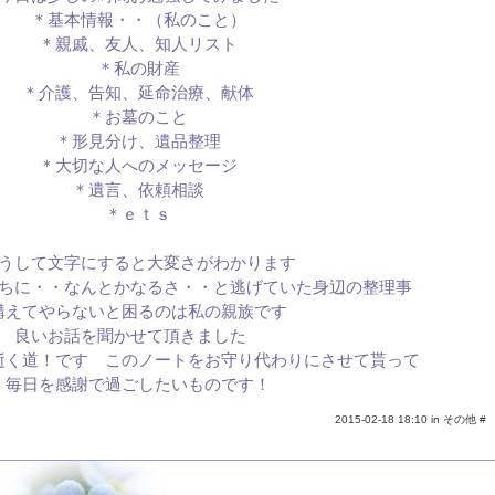
＊基本情報・・（私のこと）
＊親戚、友人、知人リスト
＊私の財産
＊介護、告知、延命治療、献体
＊お墓のこと
＊形見分け、遺品整理
＊大切な人へのメッセージ
＊遺言、依頼相談
＊ｅｔｓ
うして文字にすると大変さがわかります
ちに・・なんとかなるさ・・と逃げていた身辺の整理事
構えてやらないと困るのは私の親族です
良いお話を聞かせて頂きました
逝く道！です このノートをお守り代わりにさせて貰って
毎日を感謝で過ごしたいものです！
2015-02-18 18:10 in
その他
#