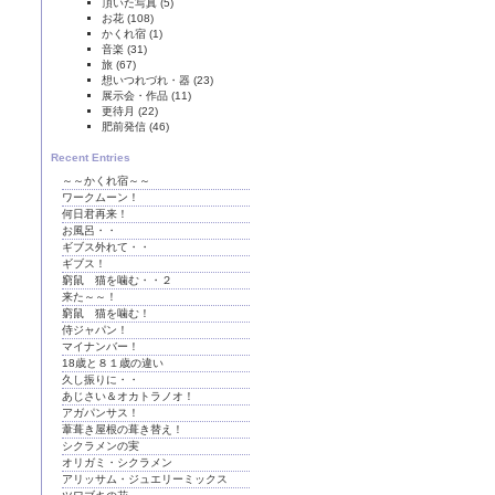
頂いた写真
(5)
お花
(108)
かくれ宿
(1)
音楽
(31)
旅
(67)
想いつれづれ・器
(23)
展示会・作品
(11)
更待月
(22)
肥前発信
(46)
Recent Entries
～～かくれ宿～～
ワークムーン！
何日君再来！
お風呂・・
ギブス外れて・・
ギブス！
窮鼠 猫を噛む・・２
来た～～！
窮鼠 猫を噛む！
侍ジャパン！
マイナンバー！
18歳と８１歳の違い
久し振りに・・
あじさい＆オカトラノオ！
アガパンサス！
葦葺き屋根の葺き替え！
シクラメンの実
オリガミ・シクラメン
アリッサム・ジュエリーミックス