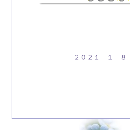
２０２１ １ ８