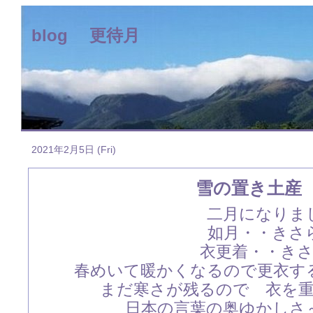
blog 更待月
2021年2月5日 (Fri)
雪の置き土産
二月になりま
如月・・きさ
衣更着・・き
春めいて暖かくなるので更衣す
まだ寒さが残るので 衣を
日本の言葉の奥ゆかしさ