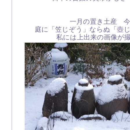
一月の置き土産 
庭に「笠じぞう」ならぬ「壺
私には上出来の画像が撮れ