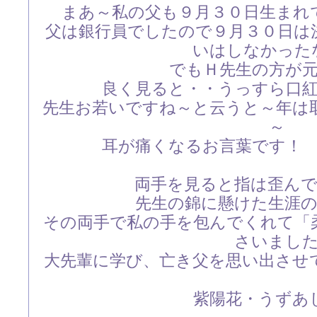
まあ～私の父も９月３０日生まれ
父は銀行員でしたので９月３０日は
いはしなかった
でもＨ先生の方が
良く見ると・・うっすら口
先生お若いですね～と云うと～年は
～
耳が痛くなるお言葉です！
両手を見ると指は歪ん
先生の錦に懸けた生涯
その両手で私の手を包んでくれて「
さいまし
大先輩に学び、亡き父を思い出させ
紫陽花・うずあ