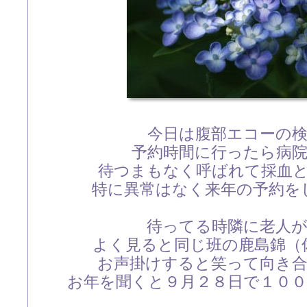
今日は腹部エコーの
予約時間に行ったら病
待つまもなく呼ばれて採血
特に異常はなく来年の予約を
待ってる時隣に老人
よく見ると同じ班の鹿島錦（
お声掛けすると笑って向き
お年を聞くと９月２８日で１０