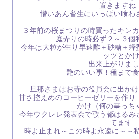
置きますね
憎いあん畜生にいっぱい喰わされ
３年前の桜まつりの時買ったキン
庭弄りの時必ず２～３個
今年は大粒が生り早速酢＋砂糖＋蜂
ッツとか
出来上がりま
艶のいい事！種まで
旦那さまはお寺の役員会に出か
甘さ控えめのコーヒーゼリーを作り
かけ（何の事っちゃ
今年ウクレレ発表会で歌う都はるみ
てます
時よ止まれ～この時よ永遠に～～私の