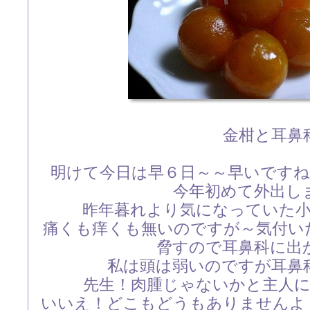
金柑と耳鼻
明けて今日は早６日～～早いです
今年初めて外出
昨年暮れより気になっていた
痛くも痒くも無いのですが～気付い
脅すので耳鼻科に出
私は頭は弱いのですが耳鼻
先生！肉腫じゃないかと主人
いいえ！どこもどうもありませんよ