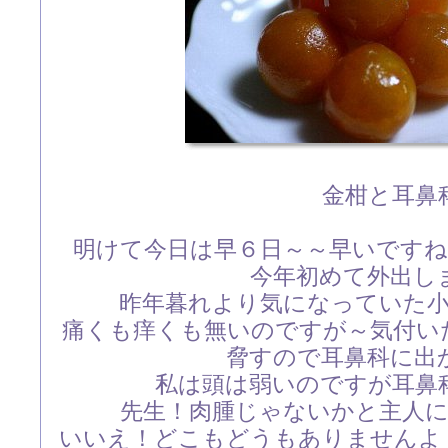
金柑と耳鼻
明けて今日は早６日～～早いです
今年初めて外出
昨年暮れより気になっていた
痛くも痒くも無いのですが～気付い
脅すので耳鼻科に出
私は頭は弱いのですが耳鼻
先生！肉腫じゃないかと主人
いいえ！どこもどうもありませんよ