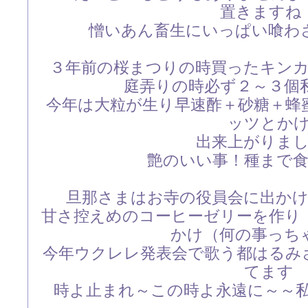
置きますね
憎いあん畜生にいっぱい喰わされ
３年前の桜まつりの時買ったキン
庭弄りの時必ず２～３個
今年は大粒が生り早速酢＋砂糖＋蜂
ッツとか
出来上がりま
艶のいい事！種まで
旦那さまはお寺の役員会に出か
甘さ控えめのコーヒーゼリーを作り
かけ（何の事っちゃ
今年ウクレレ発表会で歌う都はるみ
てます
時よ止まれ～この時よ永遠に～～私の