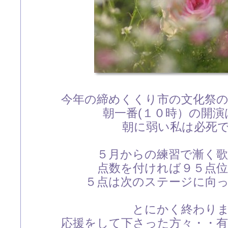
今年の締めくくり市の文化祭
朝一番(１０時）の開演
朝に弱い私は必死です(
５月からの練習で漸く
点数を付ければ９５点
５点は次のステージに向
とにかく終わり
応援をして下さった方々・・