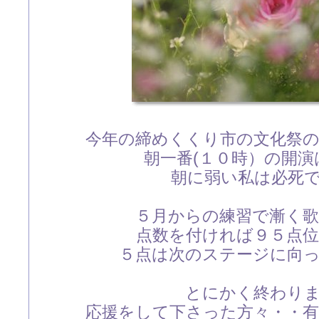
今年の締めくくり市の文化祭
朝一番(１０時）の開演
朝に弱い私は必死です(
５月からの練習で漸く
点数を付ければ９５点
５点は次のステージに向
とにかく終わり
応援をして下さった方々・・