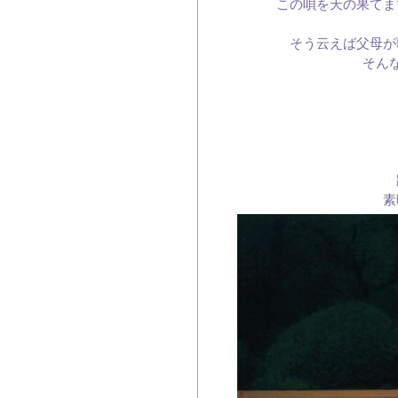
この唄を天の果てま
そう云えば父母が
そん
素