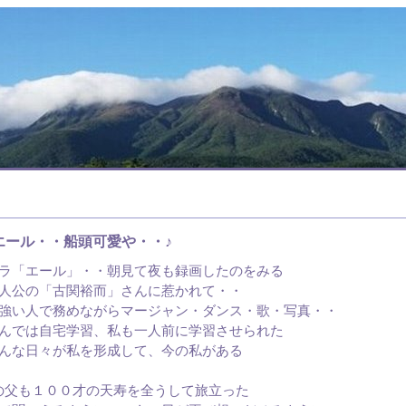
エール・・船頭可愛や・・♪
ラ「エール」・・朝見て夜も録画したのをみる
人公の「古関裕而」さんに惹かれて・・
強い人で務めながらマージャン・ダンス・歌・写真・・
んでは自宅学習、私も一人前に学習させられた
んな日々が私を形成して、今の私がある
の父も１００才の天寿を全うして旅立った