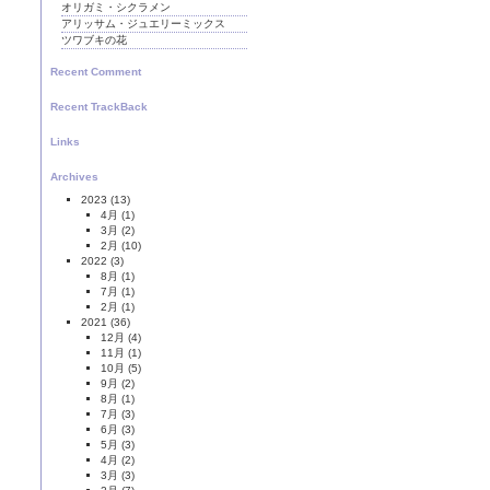
オリガミ・シクラメン
アリッサム・ジュエリーミックス
ツワブキの花
Recent Comment
Recent TrackBack
Links
Archives
2023
(13)
4月
(1)
3月
(2)
2月
(10)
2022
(3)
8月
(1)
7月
(1)
2月
(1)
2021
(36)
12月
(4)
11月
(1)
10月
(5)
9月
(2)
8月
(1)
7月
(3)
6月
(3)
5月
(3)
4月
(2)
3月
(3)