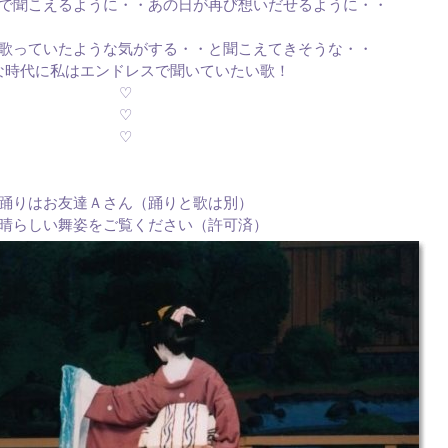
で聞こえるように・・あの日が再び想いだせるように・・
歌っていたような気がする・・と聞こえてきそうな・・
な時代に私はエンドレスで聞いていたい歌！
♡
♡
♡
踊りはお友達Ａさん（踊りと歌は別）
晴らしい舞姿をご覧ください（許可済）