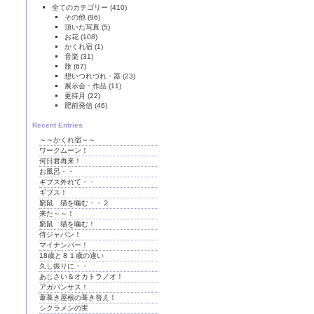
全てのカテゴリー
(410)
その他
(96)
頂いた写真
(5)
お花
(108)
かくれ宿
(1)
音楽
(31)
旅
(67)
想いつれづれ・器
(23)
展示会・作品
(11)
更待月
(22)
肥前発信
(46)
Recent Entries
～～かくれ宿～～
ワークムーン！
何日君再来！
お風呂・・
ギブス外れて・・
ギブス！
窮鼠 猫を噛む・・２
来た～～！
窮鼠 猫を噛む！
侍ジャパン！
マイナンバー！
18歳と８１歳の違い
久し振りに・・
あじさい＆オカトラノオ！
アガパンサス！
葦葺き屋根の葺き替え！
シクラメンの実