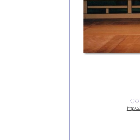
♡♡
https