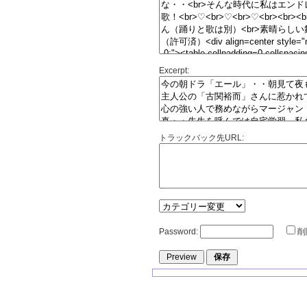
Excerpt:
トラックバック先URL:
Password:
削