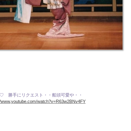
♡ 勝手にリクエスト・・船頭可愛や・・
://www.youtube.com/watch?v=R63w2BNv4FY