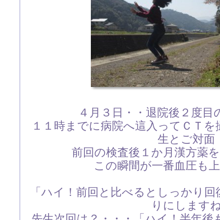
４月３日・・退院後２度目
１１時までに病院へ這入ってＣＴを
生とご対面
前回の検査後１か月漢方薬
この瞬間が一番血圧も
「ハイ！前回と比べるとしっかり回
りにします
先生次回は？・・・「ハイ！半年後