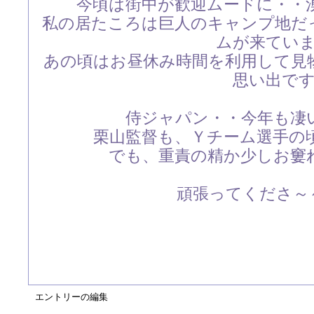
今頃は街中が歓迎ムードに・・
私の居たころは巨人のキャンプ地だ
ムが来てい
あの頃はお昼休み時間を利用して見
思い出で
侍ジャパン・・今年も凄
栗山監督も、Ｙチーム選手の
でも、重責の精か少しお窶
頑張ってくださ～～
エントリーの編集