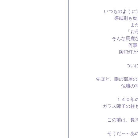
いつものように
導眠剤も効
ま
「お
そんな馬鹿
何事
防犯灯と
つい
先ほど、隣の部屋の
仏壇の
１４０年
ガラス障子の柱
この前は、長
そうだ～～あ