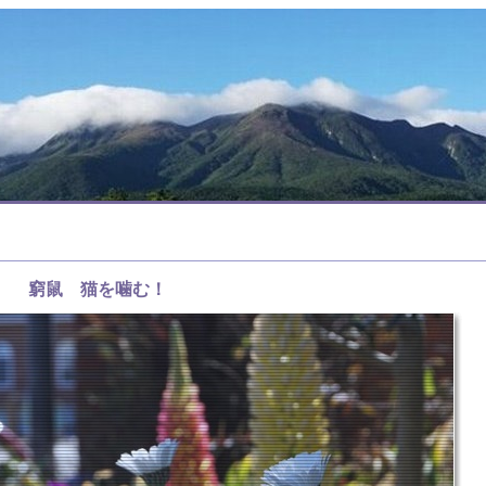
窮鼠 猫を噛む！