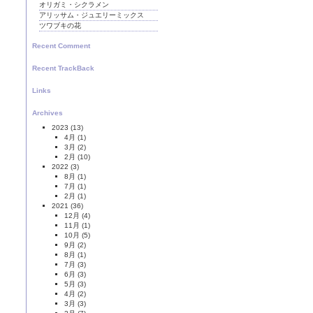
オリガミ・シクラメン
アリッサム・ジュエリーミックス
ツワブキの花
Recent Comment
Recent TrackBack
Links
Archives
2023
(13)
4月
(1)
3月
(2)
2月
(10)
2022
(3)
8月
(1)
7月
(1)
2月
(1)
2021
(36)
12月
(4)
11月
(1)
10月
(5)
9月
(2)
8月
(1)
7月
(3)
6月
(3)
5月
(3)
4月
(2)
3月
(3)