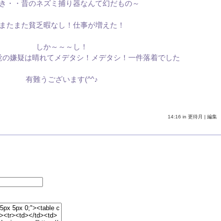
き・・昔のネズミ捕り器なんて幻だもの～
またまた貧乏暇なし！仕事が増えた！
しか～～～し！
覚の嫌疑は晴れてメデタシ！メデタシ！一件落着でした
有難うございます(^^♪
14:16 in
更待月
|
編集