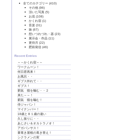
全てのカテゴリー
(410)
その他
(96)
頂いた写真
(5)
お花
(108)
かくれ宿
(1)
音楽
(31)
旅
(67)
想いつれづれ・器
(23)
展示会・作品
(11)
更待月
(22)
肥前発信
(46)
Recent Entries
～～かくれ宿～～
ワークムーン！
何日君再来！
お風呂・・
ギブス外れて・・
ギブス！
窮鼠 猫を噛む・・２
来た～～！
窮鼠 猫を噛む！
侍ジャパン！
マイナンバー！
18歳と８１歳の違い
久し振りに・・
あじさい＆オカトラノオ！
アガパンサス！
葦葺き屋根の葺き替え！
シクラメンの実