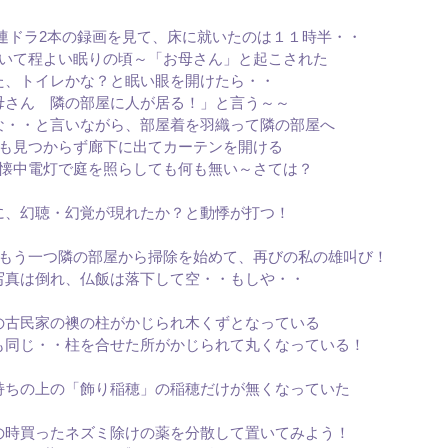
連ドラ2本の録画を見て、床に就いたのは１１時半・・
いて程よい眠りの頃～「お母さん」と起こされた
た、トイレかな？と眠い眼を開けたら・・
母さん 隣の部屋に人が居る！」と言う～～
な・・と言いながら、部屋着を羽織って隣の部屋へ
も見つからず廊下に出てカーテンを開ける
懐中電灯で庭を照らしても何も無い～さては？
に、幻聴・幻覚が現れたか？と動悸が打つ！
もう一つ隣の部屋から掃除を始めて、再びの私の雄叫び！
写真は倒れ、仏飯は落下して空・・もしや・・
の古民家の襖の柱がかじられ木くずとなっている
も同じ・・柱を合せた所がかじられて丸くなっている！
持ちの上の「飾り稲穂」の稲穂だけが無くなっていた
の時買ったネズミ除けの薬を分散して置いてみよう！