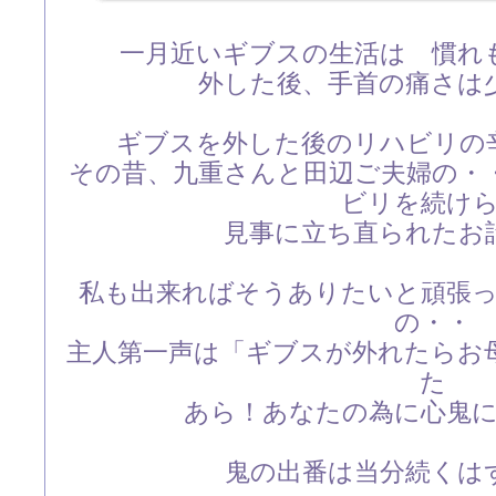
一月近いギブスの生活は 慣れ
外した後、手首の痛さは
ギブスを外した後のリハビリの
その昔、九重さんと田辺ご夫婦の・
ビリを続け
見事に立ち直られたお
私も出来ればそうありたいと頑張
の・・
主人第一声は「ギブスが外れたらお
た
あら！あなたの為に心鬼
鬼の出番は当分続くは