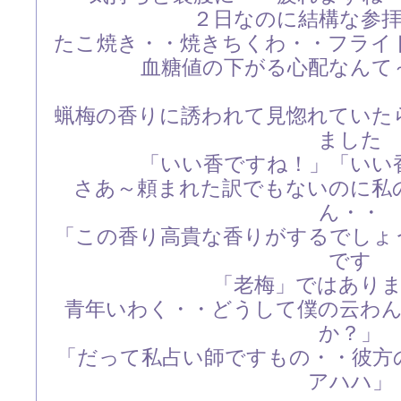
２日なのに結構な参
たこ焼き・・焼きちくわ・・フライ
血糖値の下がる心配なんて
蝋梅の香りに誘われて見惚れていた
ました
「いい香ですね！」「いい
さあ～頼まれた訳でもないのに私
ん・・
「この香り高貴な香りがするでしょ
です
「老梅」ではあり
青年いわく・・どうして僕の云わ
か？」
「だって私占い師ですもの・・彼方
アハハ」