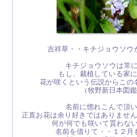
吉祥草・・キチジョウソウ
キチジョウソウは常
もし、裁植している家
花が咲くという伝説からこの
（牧野新日本図
名前に惚れこんで頂
正直お花は余り好きではありませ
何が何でも咲いて貰わないと
名前を借りて・・１２月