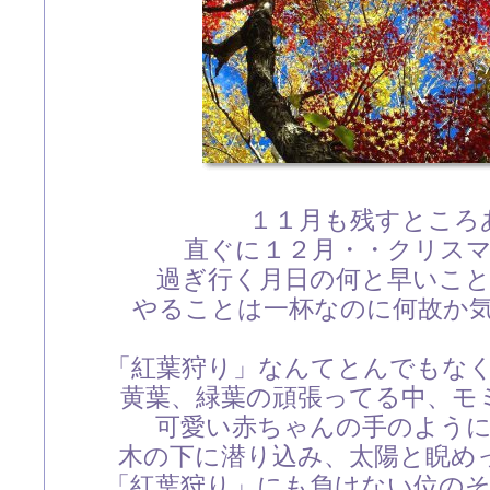
１１月も残すところ
直ぐに１２月・・クリス
過ぎ行く月日の何と早いこ
やることは一杯なのに何故か
「紅葉狩り」なんてとんでもな
黄葉、緑葉の頑張ってる中、モ
可愛い赤ちゃんの手のよう
木の下に潜り込み、太陽と睨め
「紅葉狩り」にも負けない位の