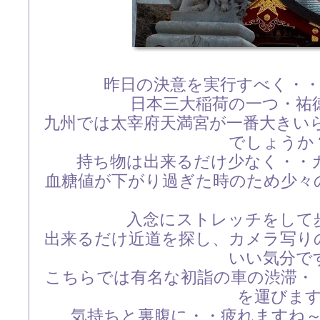
昨日の決意を実行すべく・
日本三大稲荷の一つ・祐
九州では太宰府天満宮が一番大きい
でしょうか
持ち物は出来るだけ少なく・・
血糖値が下がり過ぎた時のため少々
入念にストレッチをして
出来るだけ近道を探し、カメラ写り
いい気分で
こちらでは有名な初詣の車の渋滞・
を運びま
気持ちと裏腹に・・疲れますね