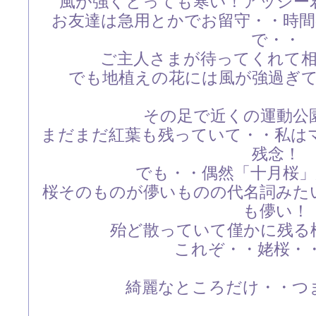
風が強くとっても寒い！アッシー
お友達は急用とかでお留守・・時
で・・
ご主人さまが待ってくれて
でも地植えの花には風が強過ぎ
その足で近くの運動公
まだまだ紅葉も残っていて・・私は
残念！
でも・・偶然「十月桜
桜そのものが儚いものの代名詞みた
も儚い！
殆ど散っていて僅かに残る
これぞ・・姥桜・・(^
綺麗なところだけ・・つ