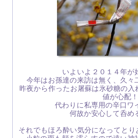
いよいよ２０１４年が
今年はお孫達の来訪は無く、久々
昨夜から作ったお屠蘇は氷砂糖の入
値が心配
代わりに私専用の辛口ワ
何故か安心して呑め
それでもほろ酔い気分になってとり