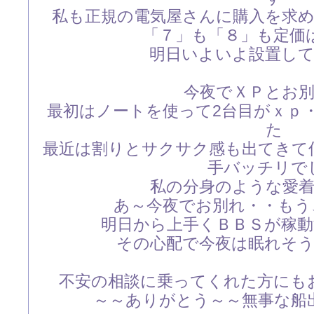
私も正規の電気屋さんに購入を求
「７」も「８」も定価
明日いよいよ設置し
今夜でＸＰとお
最初はノートを使って2台目がｘｐ
た
最近は割りとサクサク感も出てきて
手バッチリで
私の分身のような愛
あ～今夜でお別れ・・もう
明日から上手くＢＢＳが稼
その心配で今夜は眠れそ
不安の相談に乗ってくれた方にも
～～ありがとう～～無事な船