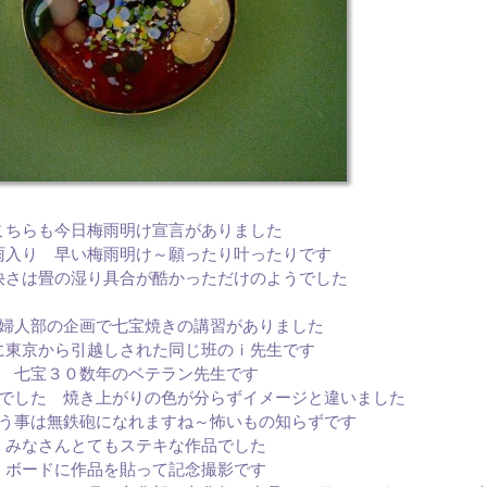
こちらも今日梅雨明け宣言がありました
雨入り 早い梅雨明け～願ったり叶ったりです
快さは畳の湿り具合が酷かっただけのようでした
婦人部の企画で七宝焼きの講習がありました
に東京から引越しされた同じ班のｉ先生です
七宝３０数年のベテラン先生です
でした 焼き上がりの色が分らずイメージと違いました
う事は無鉄砲になれますね～怖いもの知らずです
みなさんとてもステキな作品でした
ボードに作品を貼って記念撮影です