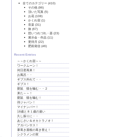
全てのカテゴリー
(410)
その他
(96)
頂いた写真
(5)
お花
(108)
かくれ宿
(1)
音楽
(31)
旅
(67)
想いつれづれ・器
(23)
展示会・作品
(11)
更待月
(22)
肥前発信
(46)
Recent Entries
～～かくれ宿～～
ワークムーン！
何日君再来！
お風呂・・
ギブス外れて・・
ギブス！
窮鼠 猫を噛む・・２
来た～～！
窮鼠 猫を噛む！
侍ジャパン！
マイナンバー！
18歳と８１歳の違い
久し振りに・・
あじさい＆オカトラノオ！
アガパンサス！
葦葺き屋根の葺き替え！
シクラメンの実