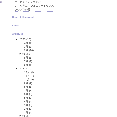
頼
オリガミ・シクラメン
アリッサム・ジュエリーミックス
ツワブキの花
Recent Comment
Links
Archives
2023
(13)
4月
(1)
3月
(2)
2月
(10)
2022
(3)
8月
(1)
7月
(1)
2月
(1)
2021
(36)
12月
(4)
11月
(1)
10月
(5)
9月
(2)
8月
(1)
7月
(3)
6月
(3)
5月
(3)
4月
(2)
3月
(3)
2月
(7)
1月
(2)
2020
(30)