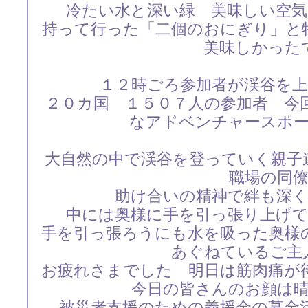
冷たい水と深い緑 美味しい空
持って行った「二個のおにぎり」と
美味しかった
１２時ごろ参加者が渓谷を
２０カ国 １５０７人の参加者 今
なアドベンチャースポ
大自然の中で渓谷を登っていく親
職場の同
助け合いの精神で絆も深
中には奥様に手を引っ張り上げ
手を引っ張ろうにも水を吸った奥様
あぐねているご主
お疲れさまでした 明日は筋肉痛が
今日の皆さんのお顔は
被災者支援のための義援金の募金