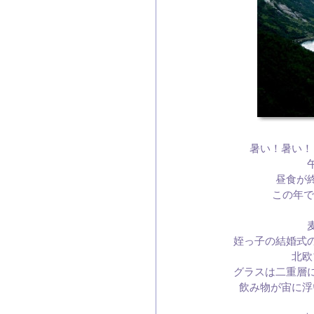
暑い！暑い！
昼食が
この年で
姪っ子の結婚式
北欧
グラスは二重層
飲み物が宙に浮