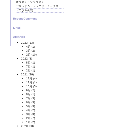
オリガミ・シクラメン
アリッサム・ジュエリーミックス
ツワブキの花
Recent Comment
Links
Archives
2023
(13)
4月
(1)
3月
(2)
2月
(10)
2022
(3)
8月
(1)
7月
(1)
2月
(1)
2021
(36)
12月
(4)
11月
(1)
10月
(5)
9月
(2)
8月
(1)
7月
(3)
6月
(3)
5月
(3)
4月
(2)
3月
(3)
2月
(7)
1月
(2)
2020
(30)