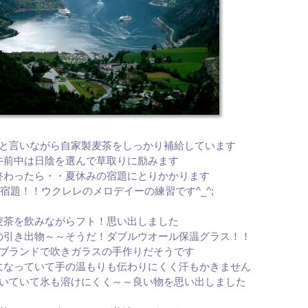
と言いながら自家製麦茶をしっかり補給しています
午前中は日陰を選んで草取りに励みます
終わったら・・夏休みの宿題にとりかかります
宿題！！ウクレレのメロデイーの練習です^_^;
麦茶を飲みながらフト！思い出しました
の引き出物～～そうだ！ダブルウオール保温グラス！！
ブランドで吹きガラスの手作りだそうです
になっていて手の温もりも伝わりにくく汗もかきません
いていて氷も溶けにくく～～良い物を思い出しました