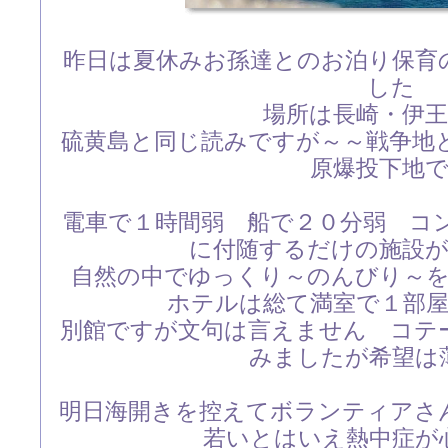
昨日は夏休みお孫達とのお泊り保育
した
場所は長崎・伊
硫黄島と同じ読みですが～～戦争地
原爆投下地
電車で１時間弱 船で２０分弱 コ
に付随するだけの施設
自然の中でゆっくり～のんびり～
ホテルは総て満室で１部
別館ですが文句は言えません コテ
みましたが希望は
明日海開きを控えてボランティアさ
若いとはいえ熱中症が