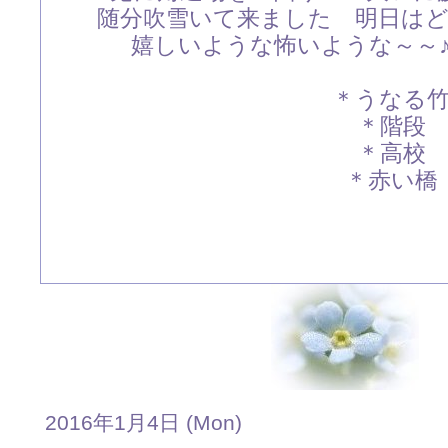
随分吹雪いて来ました 明日は
嬉しいような怖いような～～♪
＊うなる
＊階段
＊高校
＊赤い橋
2016年1月4日 (Mon)