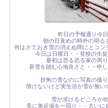
昨日の予報通り今
朝の目覚めの時外の明る
何はさておき雪の消えぬ間にとコン
今日は日曜日・・登校の生
最初は恐る恐る家の周
新雪を踏む心地良さと・・申
折角の雪なのに写真の撮
情けないけど実生活が雪が無い
雪が溶けるどころか
兎に角近場を一回り・・大いに