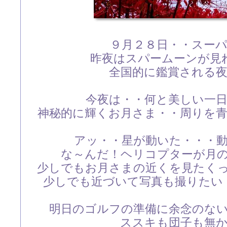
９月２８日・・スー
昨夜はスパームーンが見
全国的に鑑賞される
今夜は・・何と美しい一
神秘的に輝くお月さま・・周りを
アッ・・星が動いた・・・
な～んだ！ヘリコプターが月
少しでもお月さまの近くを見たく
少しでも近づいて写真も撮りたい
明日のゴルフの準備に余念のな
ススキも団子も無