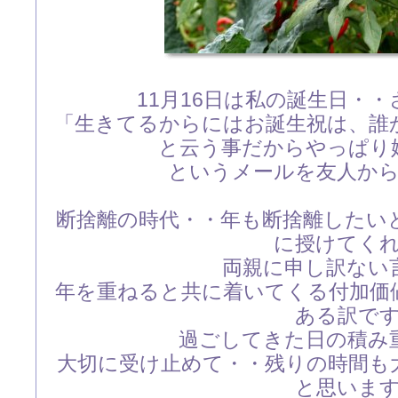
11月16日は私の誕生日・
「生きてるからにはお誕生祝は、誰
と云う事だからやっぱり
というメールを友人か
断捨離の時代・・年も断捨離したい
に授けてく
両親に申し訳ない
年を重ねると共に着いてくる付加価
ある訳で
過ごしてきた日の積み
大切に受け止めて・・残りの時間も
と思いま