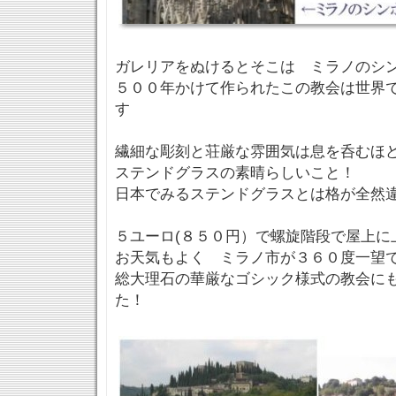
ガレリアをぬけるとそこは ミラノのシ
５００年かけて作られたこの教会は世界
す
繊細な彫刻と荘厳な雰囲気は息を呑むほ
ステンドグラスの素晴らしいこと！
日本でみるステンドグラスとは格が全然
５ユーロ(８５０円）で螺旋階段で屋上に
お天気もよく ミラノ市が３６０度一望
総大理石の華厳なゴシック様式の教会に
た！