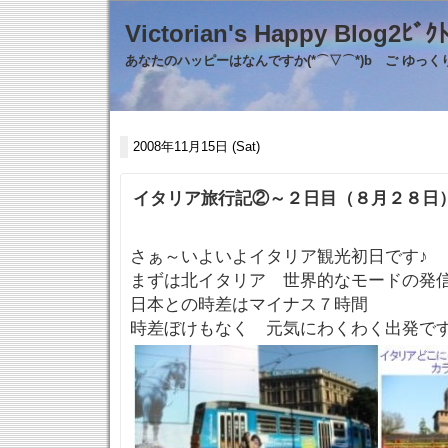
Victorian's Happy Blo
あなたのハッピーはなんですか(*⌒▽⌒*)b ご ゆっ
2008年11月15日 (Sat)
イタリア旅行記②～２日目（８月２８日
さぁ～いよいよイタリア観光初日です♪
まずは北イタリア 世界的なモードの発
日本との時差はマイナス７時間
時差ぼけもなく 元気にわくわく出発で