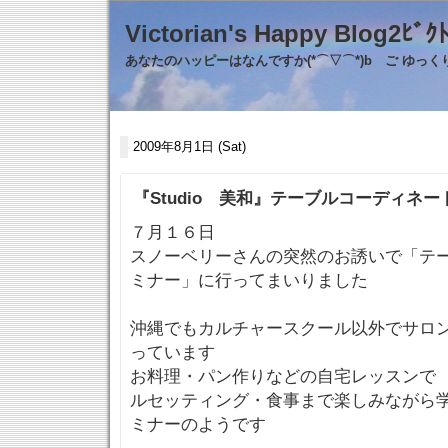
Victorian's Happy Blo
あなたのハッピーはなんですか(*⌒▽⌒*)b ご ゆっ
2009年8月1日 (Sat)
『Studio 美和』テーブルコーディネ
７月１６日
スノーベリーさんの突然のお誘いで「テ
ミナー」に行ってまいりました
沖縄でもカルチャースクール以外でサロ
っています
お料理・パン作りなどの自宅レッスンで
ルセッティング・食事まで楽しみながら
ミナーのようです