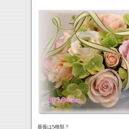
薔薇は5種類？