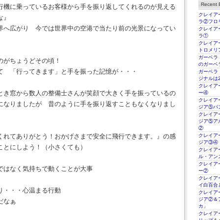
Recent E
行機に乗っているお客様から手を振り返してくれるのが見える
クレイアー
な』
ラ②フロ
界へ広がり 今では世界中の空港で当たり前の光景になってい
クレイアー
ラ①
クレイアー
トロメリ
ガーベラ
のがちょうどその頃！
のガーベ
て 「行ってきます」と手を振った記憶が・・・
ガーベラ
ジナルは2
クレイアー
とき窓から数人の整備士さんが笑顔で大きく手を振っているの
ー④
クレイアー
になりましたが 昔のように手を振り返すこともなくなりまし
ジア⑤パ
クレイアー
ジア⑤ア
②
くれてありがとう！おかげさまで安全に飛行できます。』の感
クレイアー
ジア③④
ことにしよう！（小さくても）
クレイアー
ル・アン
クレイアー
ではなく気持ちで動くことが大事
ー②
クレイアー
イ白百合
り・・・心温まる行動
クレイアー
ジア②＆
だなぁ
カ」
クレイアー