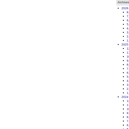
Archives
2026
8
7
6
5
4
3
2
1
2025
1
1
1
9
8
7
6
5
4
3
2
1
2024
1
1
1
9
8
7
6