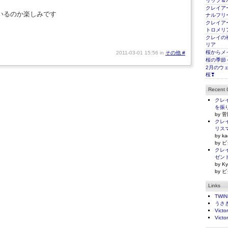
リップ＆
クレイアー
いるのか楽しみです
ナルフリ
クレイアー
トロメリ
クレイの
リア
桜からメ
2011-03-01 15:56 in
その他
#
桜の季節
2月のウ
桜❣
Recent
クレイ
を振
by 菅
クレイ
リス
by ka
by ビ
クレイ
ゼン
by Ky
by ビ
Links
TWI
うさ
Victo
Victo