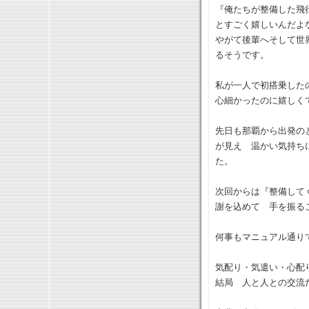
『俺たちが整備した飛
とすごく嬉しいんだよ
やがて後輩へそして世
るそうです。
私が一人で初搭乗した
心細かったのに嬉しく
先日も那覇から出発の
が見え 温かい気持ち
た。
次回からは『整備して
謝を込めて 手を振る
何事もマニュアル通り
気配り・気遣い・心配
結局 人と人との交流