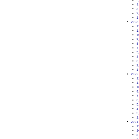
5
4
3
2
1
2023
1
1
1
9
8
7
5
4
3
2
1
2022
1
1
1
9
7
6
5
4
3
1
2021
1
1
8