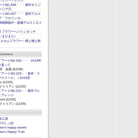
パンジーアレンジ
トNO.458・・・新作オリジ
ージア①
トNO.457・・・新作アルス
ア「フロリンカ」
神様降臨中～新種アルストロメ
イフラワーへバトンタッチ
～まだまだ♪
ェルカムフラワー～桜と桃と秋
 Comment
アートNO.262・・・2018年
り返って
田 由美 (02/08)
アートNO.225・・新作「ク
マスリース」～2016②
o (12/20)
クトリアン (12/20)
アートNO.221・・新作プレ
トアレンジ
omi (11/05)
クトリアン (11/05)
NS工房
ぎのしっぽ
rian's happy travels
rian's Happy Ti-da