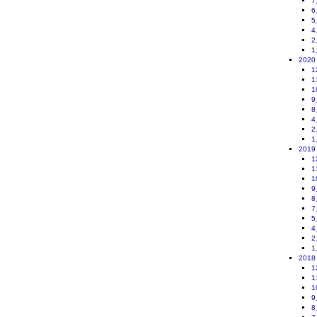
7
6
5
4
2
1
2020
1
1
1
9
8
4
2
1
2019
1
1
1
9
8
7
5
4
2
1
2018
1
1
1
9
8