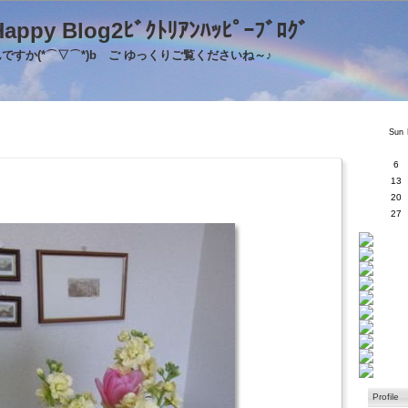
's Happy Blog2ﾋﾞｸﾄﾘｱﾝﾊｯﾋﾟｰﾌﾞﾛｸ
すか(*⌒▽⌒*)b ご ゆっくりご覧くださいね～♪
Sun
6
13
20
27
Profile