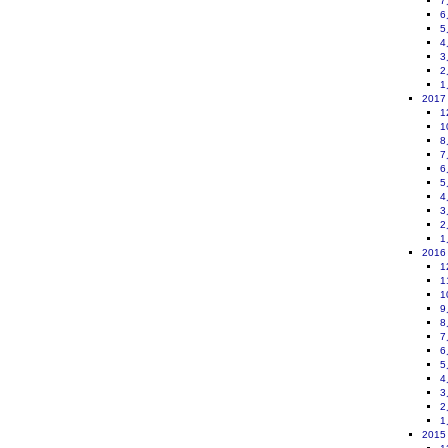
7
6
5
4
3
2
1
2017
1
1
8
7
6
5
4
3
2
1
2016
1
1
1
9
8
7
6
5
4
3
2
1
2015