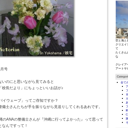
空と海と
クリエイ
て
たくさん
な
クレイア
3月号
アートサ
Categor
ないのにと思いながら見てみると
全て
「校長だより」にちょっといいお話が♪
veグッバイウェーブ」ってご存知ですか？
整備士さんたちが手を振りながら見送りしてくれるあれです。
C
沖縄のANAの整備士さんが『沖縄に行ってよかった』って思って
となんですって！