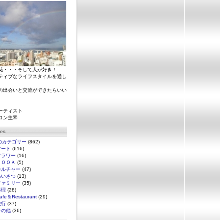
花・・・そして人が好き！
ティブなライフスタイルを通し
の出会いと交流ができたらいい
ーティスト
ロン主宰
ies
のカテゴリー
(862)
アート
(616)
フラワー
(16)
ＢＯＯＫ
(5)
カルチャー
(47)
あいさつ
(13)
ファミリー
(35)
料理
(28)
afe＆Restaurant
(29)
旅行
(37)
その他
(36)