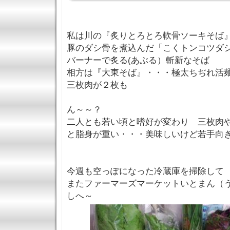
私は川の『炙りとろとろ軟骨ソーキそば
豚のダシ骨を煮込んだ「こくトンコツダ
バーナーで炙る(あぶる）斬新なそば
相方は『大東そば』・・・極太ちぢれ活
三枚肉が２枚も
ん～～？
二人とも若い頃と嗜好が変わり 三枚肉
と脂身が重い・・・美味しいけど若手向
今週も空っぽになった冷蔵庫を掃除して
またファーマーズマーケットいとまん（
しへ～