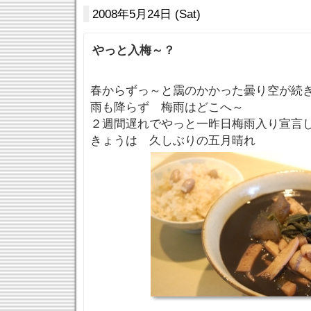
2008年5月24日 (Sat)
やっと入梅～？
春からずっ～と靄のかかった曇り空が続
雨も降らず 梅雨はどこへ～
２週間遅れでやっと一昨日梅雨入り宣言
きょうは 久しぶりの五月晴れ