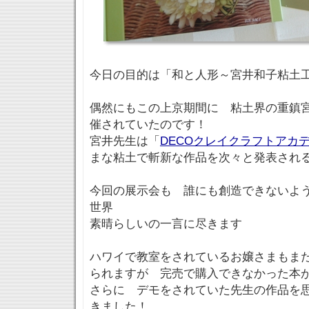
今日の目的は「和と人形～宮井和子粘土
偶然にもこの上京期間に 粘土界の重鎮
催されていたのです！
宮井先生は「
DECOクレイクラフトアカ
まな粘土で斬新な作品を次々と発表され
今回の展示会も 誰にも創造できないよ
世界
素晴らしいの一言に尽きます
ハワイで教室をされているお嬢さまもま
られますが 完売で購入できなかった本が
さらに デモをされていた先生の作品を
きました！