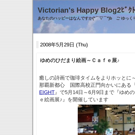
Victorian's Happy Blo
あなたのハッピーはなんですか(*⌒▽⌒*)b ご ゆっ
2008年5月29日 (Thu)
ゆめのひだまり絵画～Ｃａｆｅ展♪
癒しの詩画で珈琲タイムをよりホッとに
那覇新都心 国際高校正門向かいにある
EIGHT
』で5月14日～6月9日まで『ゆめ
ｅ絵画展♪』を開催しています