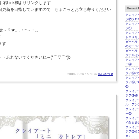
 右Link欄よりリンクします
Recent E
日更新を目指していますので ちょこっとお立ち寄りください
クレイアー
ラ②フロ
クレイアー
ラ①
せ～２★。,・~～・,。
クレイアー
！
トロメリ
ガーベラ
ます
のガーベ
ガーベラ
ジナルは2
・忘れないでくださいね～(*⌒▽⌒*)b
クレイアー
ー④
クレイアー
ジア⑤パ
2008-08-26 15:50 in
あいさつ
#
クレイアー
ジア⑤ア
②
クレイアー
ジア③④
クレイアー
ル・アン
クレイアー
ー②
クレイアー
イ白百合
クレイアー
ジア②＆
カ」