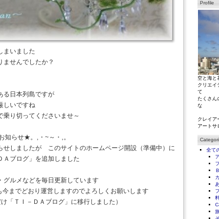
Profile
しまいました
りませんでしたか？
空と海と
クリエイ
て
ある日本列島ですが
たくさん
厳しいですね
な
で乗り切ってくださいませ～
クレイア
アートサ
知らせ★。,・~～・,。
Categor
らせしましたが このサイトのホームページ開設（準備中）に
全て
ＤＡブログ」を追加しました
・グルメなどを毎日更新しています
og２も今までどおり運営しますのでよろしくお願いします
waだけ「ＴＩ－ＤＡブログ」に移行しました）
C