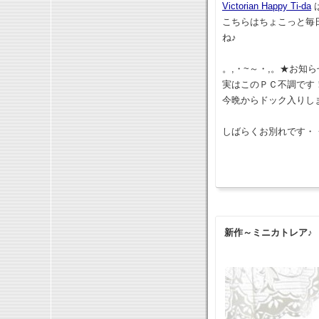
Victorian Happy Ti-da
は
こちらはちょこっと毎
ね♪
。,・~～・,。★お知ら
実はこのＰＣ不調です
今晩からドック入りし
しばらくお別れです・・
新作～ミニカトレア♪