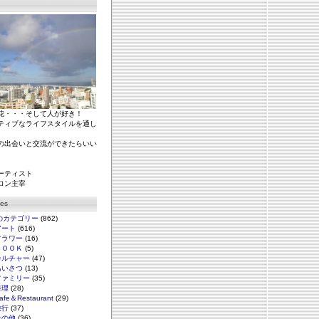
花・・・そして人が好き！
ティブなライフスタイルを通し
の出会いと交流ができたらいい
ーティスト
ロン主宰
ies
のカテゴリー
(862)
アート
(616)
フラワー
(16)
ＢＯＯＫ
(5)
カルチャー
(47)
あいさつ
(13)
ファミリー
(35)
料理
(28)
afe＆Restaurant
(29)
旅行
(37)
その他
(36)