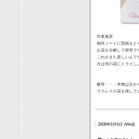
作業風景
制作ノートに型紙をと
お花を分解して研究で
これがまた楽しいんで
次は何の花にトライし
解答・・・本物は左か
でクレイの花を挿して
2008年8月6日 (Wed)