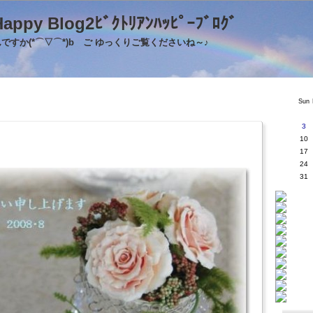
's Happy Blog2ﾋﾞｸﾄﾘｱﾝﾊｯﾋﾟｰﾌﾞﾛｸ
すか(*⌒▽⌒*)b ご ゆっくりご覧くださいね～♪
Sun
3
10
17
24
31