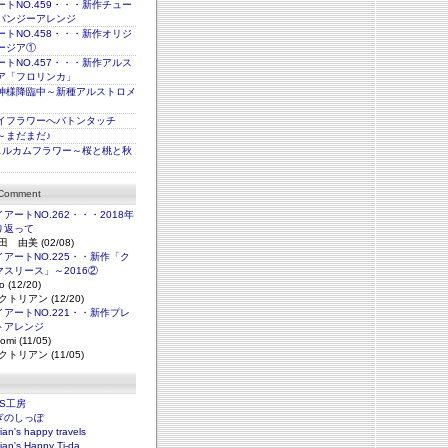
トNO.459・・・新作チュー
パンジーアレンジ
トNO.458・・・新作オリジ
ージア①
トNO.457・・・新作アルス
ア「フロリンカ」
神様降臨中～新種アルストロメ
イフラワーへバトンタッチ
～まだまだ♪
ェルカムフラワー～桜と桃と秋
 Comment
アートNO.262・・・2018年
り返って
田 由美 (02/08)
アートNO.225・・新作「ク
マスリース」～2016②
o (12/20)
クトリアン (12/20)
アートNO.221・・新作プレ
トアレンジ
omi (11/05)
クトリアン (11/05)
NS工房
ぎのしっぽ
rian's happy travels
rian's Happy Ti-da