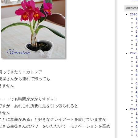
Archives
2026
8
7
6
5
4
3
2
1
2025
1
1
1
9
買ってきたミニカトレア
8
花屋さんから連れて帰っても
7
6
きません
5
4
3
・・・でも時間がかかりすぎ～！
2
1
ですが あれこれ所要に足を引っ張られると
2024
ません
1
1
ことに意義がある』と好きなクレイアートを続けていますが
1
ださる生徒さんのパワーをいただいて モチベーションを高め
9
8
7