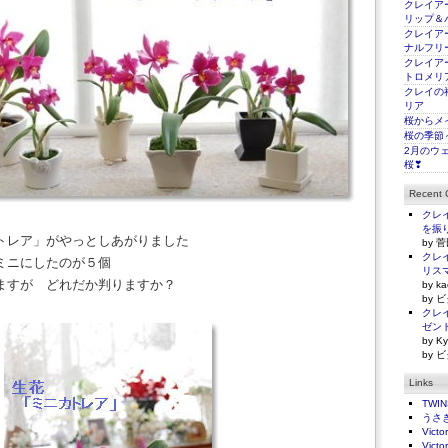
クレイアー
リップ＆
クレイアー
ナルフリ
クレイアー
トロメリ
クレイの
リア
桜からメ
桜の季節
2月のウ
桜❣
Recent
クレイ
を振
トレア」がやっとしあがりました
by 菅
クレイ
ミニにしたのが５個
リス
ますが どれだか判りますか？
by ka
by ビ
クレイ
ゼン
by Ky
by ビ
Links
TWI
うさ
Victo
Victo