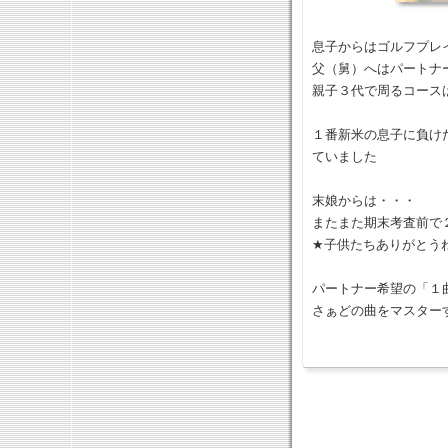
息子からはゴルフプレ
父（舅）へはパートナ
親子３代で周るコース
１番新米の息子に負け
ていました
末娘からは・・・
またまた期末考査前で
★子供たちありがとう
パートナー希望の「１
さぁどの曲をマスター