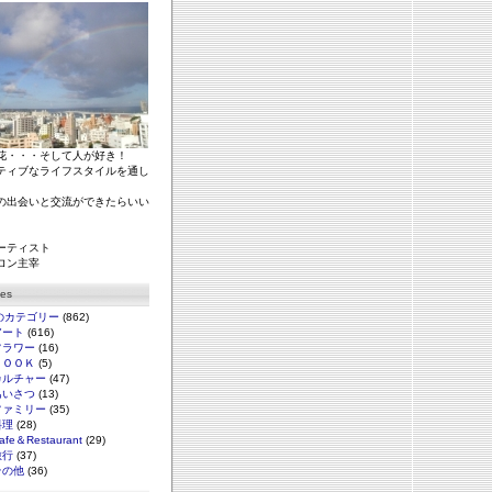
花・・・そして人が好き！
ティブなライフスタイルを通し
の出会いと交流ができたらいい
ーティスト
ロン主宰
ies
のカテゴリー
(862)
アート
(616)
フラワー
(16)
ＢＯＯＫ
(5)
カルチャー
(47)
あいさつ
(13)
ファミリー
(35)
料理
(28)
afe＆Restaurant
(29)
旅行
(37)
その他
(36)