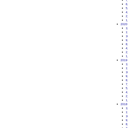
7
6
5
4
2
1
2020
1
1
1
9
8
4
2
1
2019
1
1
1
9
8
7
5
4
2
1
2018
1
1
1
9
8