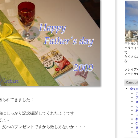
空と海と
クリエイ
て
たくさん
な
クレイア
アートサ
Categor
全て
送られてきました！
」
前にしっかり記念撮影してくれたようです
てよ～！
C
 父へのプレゼントですから致し方ないか・・・