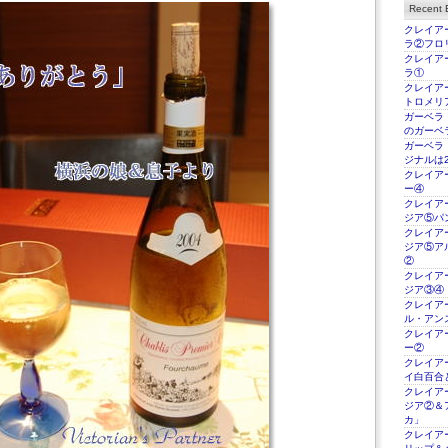
Recent E
クレイアー
ラ②フロ
クレイアー
ラ①
クレイアー
トロメリ
ガーベラ
のガーベ
ガーベラ
ジナルは2
クレイアー
ー④
クレイアー
ジア⑤パ
クレイアー
ジア⑤ア
②
クレイアー
ジア③④
クレイアー
ル・アン
クレイアー
ー②
クレイアー
イ白百合
クレイアー
ジア②＆
カ」
クレイアー