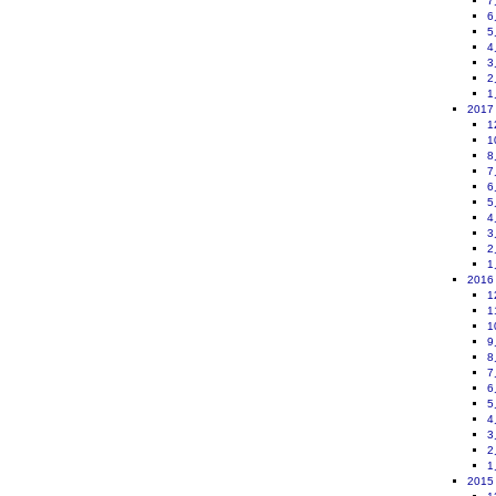
7
6
5
4
3
2
1
2017
1
1
8
7
6
5
4
3
2
1
2016
1
1
1
9
8
7
6
5
4
3
2
1
2015