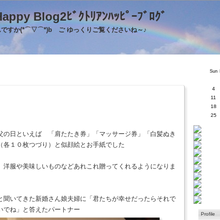
's Happy Blog2ﾋﾞｸﾄﾘｱﾝﾊｯﾋﾟｰﾌﾞﾛｸ
すか(*⌒▽⌒*)b ご ゆっくりご覧くださいね～♪
Sun
4
11
18
25
父の日といえば 「肩たたき券」「マッサージ券」「白髪ぬき
（各１０枚つづり）と似顔絵とお手紙でした
 洋服や美味しいものなどあれこれ贈ってくれるようになりま
と聞いてきた新婚さん娘夫婦に「君たちが幸せだったらそれで
いでね」と答えたパートナー
Profile