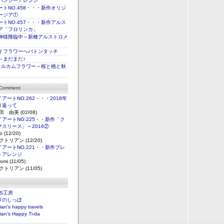
パンジーアレンジ
トNO.458・・・新作オリジ
ージア①
トNO.457・・・新作アルス
ア「フロリンカ」
神様降臨中～新種アルストロメ
イフラワーへバトンタッチ
～まだまだ♪
ェルカムフラワー～桜と桃と秋
 Comment
アートNO.262・・・2018年
り返って
田 由美 (02/08)
アートNO.225・・新作「ク
マスリース」～2016②
o (12/20)
クトリアン (12/20)
アートNO.221・・新作プレ
トアレンジ
omi (11/05)
クトリアン (11/05)
NS工房
ぎのしっぽ
rian's happy travels
rian's Happy Ti-da