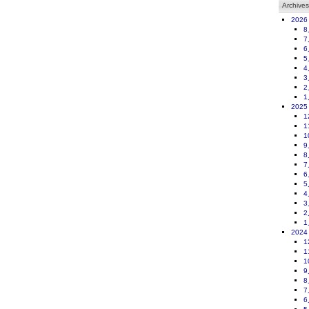
Archives
2026
8
7
6
5
4
3
2
1
2025
1
1
1
9
8
7
6
5
4
3
2
1
2024
1
1
1
9
8
7
6