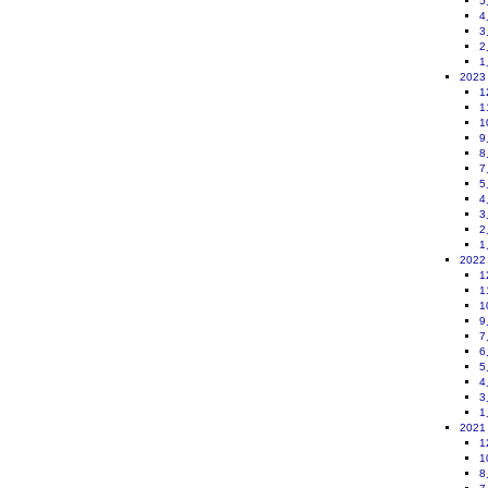
5
4
3
2
1
2023
1
1
1
9
8
7
5
4
3
2
1
2022
1
1
1
9
7
6
5
4
3
1
2021
1
1
8