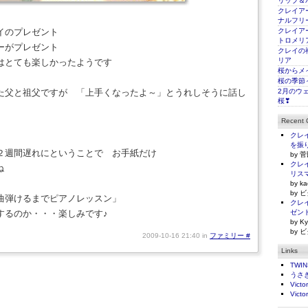
リップ＆
クレイアー
ナルフリ
イのプレゼント
クレイアー
トロメリ
ーがプレゼント
クレイの
リア
はとても楽しかったようです
桜からメ
桜の季節
た父と祖父ですが 「上手くなったよ～」とうれしそうに話し
2月のウ
桜❣
Recent
クレイ
を振
２週間遅れにということで お手紙だけ
by 菅
クレイ
ね
リス
by ka
by ビ
曲弾けるまでピアノレッスン」
クレイ
するのか・・・楽しみです♪
ゼン
by Ky
by ビ
2009-10-16 21:40 in
ファミリー
#
Links
TWI
うさ
Victo
Victo