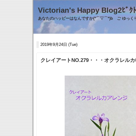
Victorian's Happy Blo
あなたのハッピーはなんですか(*⌒▽⌒*)b ご ゆっ
2019年9月24日 (Tue)
クレイアートNO.279・・・オクラレル